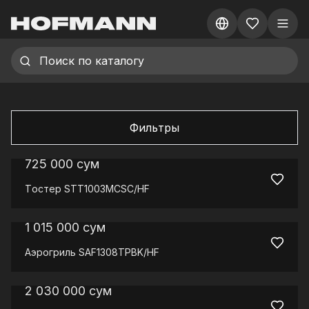
Фильтры
725 000
сум
Tостер
STT1003MCSC/HF
1 015 000
сум
Аэрогриль
SAF1308TPBK/HF
2 030 000
сум